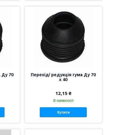
 Ду 70
Перехід/ редукція гума Ду 70
х 40
12,15 ₴
В наявності
Купити