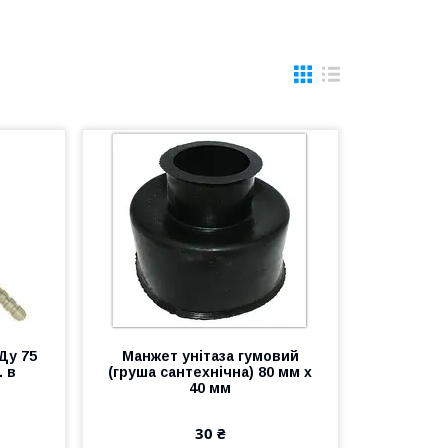
Ду 75
Манжет унітаза гумовий
. в
(груша сантехнічна) 80 мм х
40 мм
30 ₴