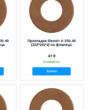
00-40
Прокладка біконіт А 150-40
ець
(222*161*2) на фланець
47 ₴
В наявності
Купити