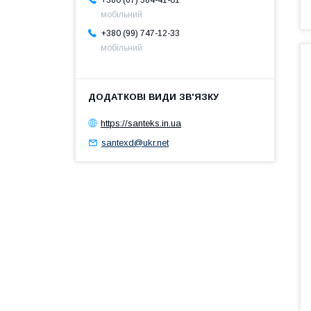
мобільний
+380 (99) 747-12-33
мобільний
https://santeks.in.ua
santexd@ukr.net