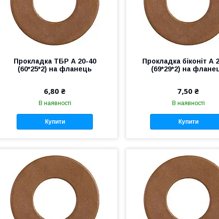
Прокладка ТБР А 20-40
Прокладка біконіт А 
(60*25*2) на фланець
(69*29*2) на флане
6,80 ₴
7,50 ₴
В наявності
В наявності
Купити
Купити