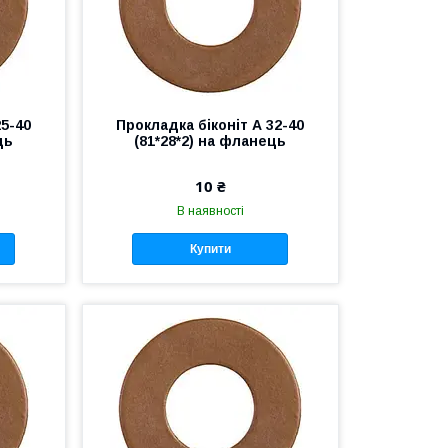
25-40
Прокладка біконіт А 32-40
ць
(81*28*2) на фланець
10 ₴
В наявності
Купити