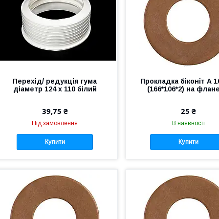
Перехід/ редукція гума
Прокладка біконіт А 1
діаметр 124 х 110 білий
(166*106*2) на флан
39,75 ₴
25 ₴
Під замовлення
В наявності
Купити
Купити