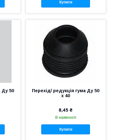
Купити
 Ду 50
Перехід/ редукція гума Ду 50
х 40
8,45 ₴
В наявності
Купити