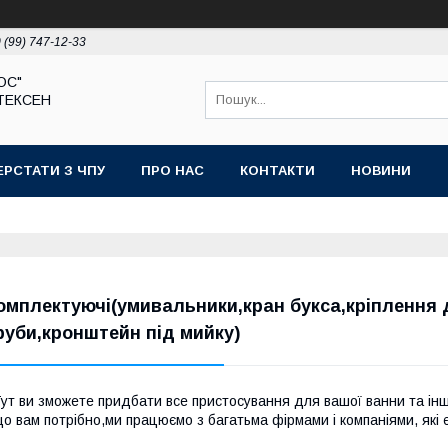
 (99) 747-12-33
ЮС"
ТЕКСЕН
ЕРСТАТИ З ЧПУ
ПРО НАС
КОНТАКТИ
НОВИНИ
омплектуючі(умивальники,кран букса,кріплення д
руби,кронштейн під мийку)
ут ви зможете придбати все пристосування для вашої ванни та інш
о вам потрібно,ми працюємо з багатьма фірмами і компаніями, які 