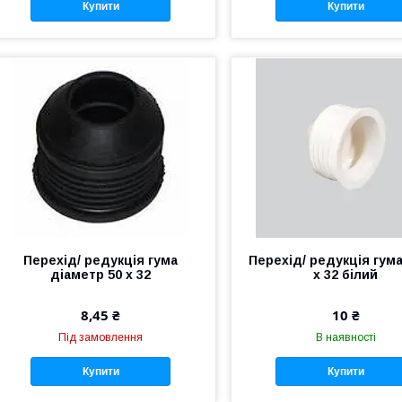
Купити
Купити
Перехід/ редукція гума
Перехід/ редукція гума
діаметр 50 х 32
х 32 білий
8,45 ₴
10 ₴
Під замовлення
В наявності
Купити
Купити