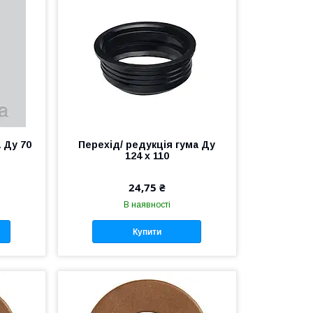
 Ду 70
Перехід/ редукція гума Ду
124 х 110
24,75 ₴
В наявності
Купити