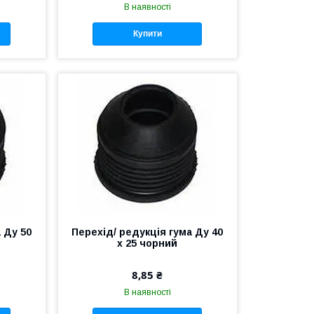
В наявності
Купити
 Ду 50
Перехід/ редукція гума Ду 40
х 25 чорний
8,85 ₴
В наявності