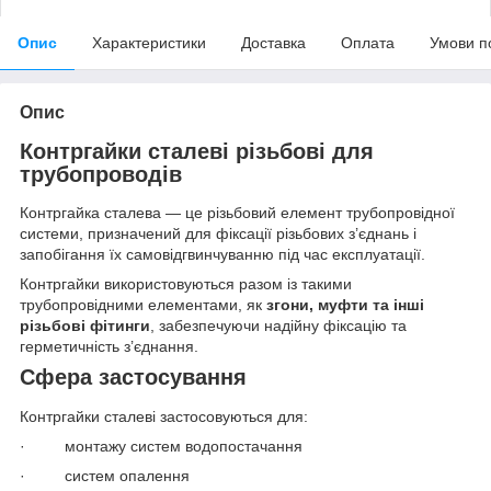
Опис
Характеристики
Доставка
Оплата
Умови п
Опис
Контргайки сталеві різьбові для
трубопроводів
Контргайка сталева — це різьбовий елемент трубопровідної
системи, призначений для фіксації різьбових з’єднань і
запобігання їх самовідгвинчуванню під час експлуатації.
Контргайки використовуються разом із такими
трубопровідними елементами, як
згони, муфти та інші
різьбові фітинги
, забезпечуючи надійну фіксацію та
герметичність з’єднання.
Сфера застосування
Контргайки сталеві застосовуються для:
· монтажу систем водопостачання
· систем опалення