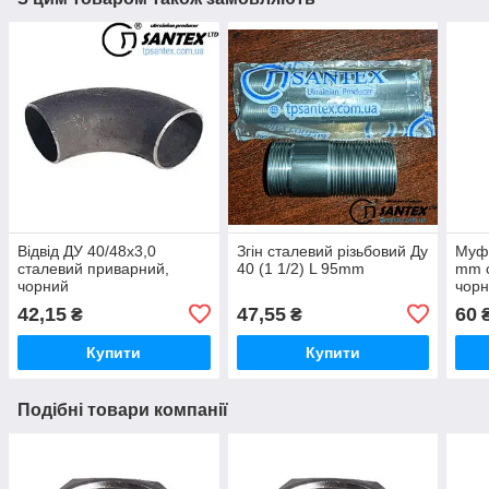
Відвід ДУ 40/48х3,0
Згін сталевий різьбовий Ду
Муфт
сталевий приварний,
40 (1 1/2) L 95mm
mm с
чорний
чор
42,15
47,55
60
₴
₴
Купити
Купити
Подібні товари компанії