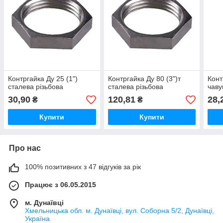
Контргайка Ду 25 (1")
Контргайка Ду 80 (3")т
Конт
сталева різьбова
сталева різьбова
чаву
30,90
120,81
28,
₴
₴
Купити
Купити
Про нас
100% позитивних з 47 відгуків за рік
Працює з 06.05.2015
м. Дунаївці
Хмельницька обл. м. Дунаївці, вул. Соборна 5/2, Дунаївці,
Україна