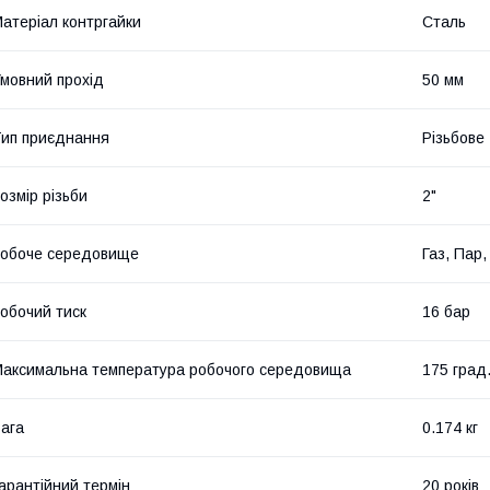
атеріал контргайки
Сталь
мовний прохід
50 мм
ип приєднання
Різьбове
озмір різьби
2"
обоче середовище
Газ, Пар
обочий тиск
16 бар
аксимальна температура робочого середовища
175 град
ага
0.174 кг
арантійний термін
20 років