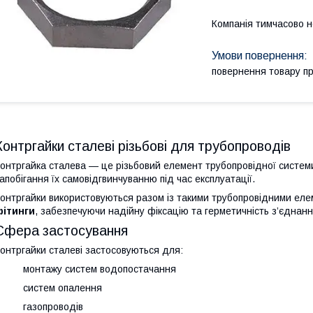
Компанія тимчасово 
повернення товару п
Контргайки сталеві різьбові для трубопроводів
онтргайка сталева — це різьбовий елемент трубопровідної системи,
апобігання їх самовідгвинчуванню під час експлуатації.
онтргайки використовуються разом із такими трубопровідними ел
фітинги
, забезпечуючи надійну фіксацію та герметичність з’єднанн
Сфера застосування
онтргайки сталеві застосовуються для:
· монтажу систем водопостачання
· систем опалення
· газопроводів