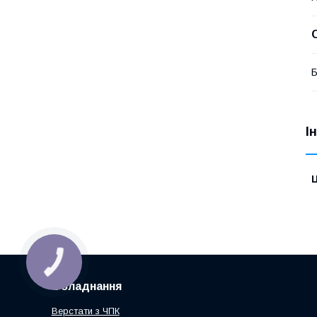
І
Ц
КНОПКА
ЗВ'ЯЗКУ
Обладнання
Верстати з ЧПК