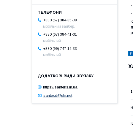
·
+380 (67) 384-35-39
К
мобільний вайбер.
р
+380 (67) 384-41-01
мобільний
+380 (99) 747-12-33
мобільний
Х
https://santeks.in.ua
santexd@ukr.net
В
К