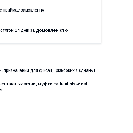
не приймає замовлення
ротягом 14 днів
за домовленістю
 призначений для фіксації різьбових з’єднань і
ементами, як
згони, муфти та інші різьбові
я.