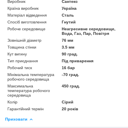
Виробник
Сантекс
Країна виробник
Україна
Матеріал відведення
Сталь
Спосіб виготовлення
Гнутий
Робоче середовище
Неагресивне середовище,
Вода, Газ, Пар, Повітря
Зовнішній діаметр
76 мм
Товщина стінки
3.5 мм
Кут вигину
90 град.
Тип приєднання
Під приварення
Робочий тиск
16 бар
Мінімальна температура
-70 град.
робочого середовища
Максимальна
450 град.
температура робочого
середовища
Колір
Сірий
Гарантійний термін
20 років
Приховати