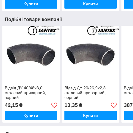
Купити
Купити
Подібні товари компанії
Відвід ДУ 40/48х3,0
Відвід ДУ 20/26,9х2,8
Відв
сталевий приварний,
сталевий приварний,
стал
чорний
чорний
42,15
13,35
387
₴
₴
Купити
Купити