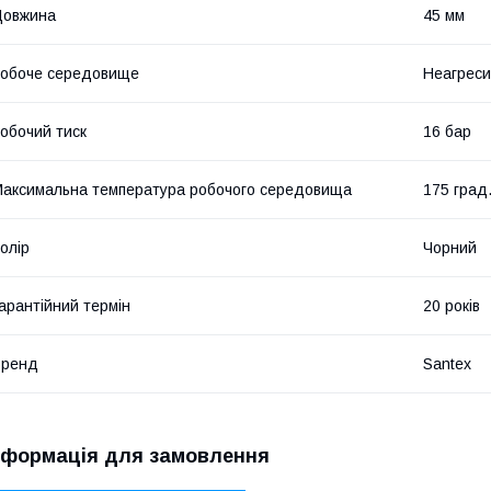
Довжина
45 мм
обоче середовище
Неагреси
обочий тиск
16 бар
аксимальна температура робочого середовища
175 град
олір
Чорний
арантійний термін
20 років
Бренд
Santex
нформація для замовлення