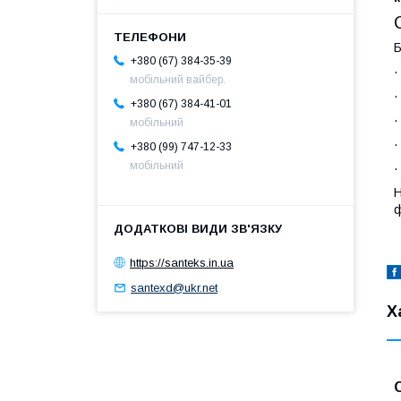
Б
+380 (67) 384-35-39
мобільний вайбер.
+380 (67) 384-41-01
мобільний
·
+380 (99) 747-12-33
мобільний
·
Н
ф
https://santeks.in.ua
santexd@ukr.net
Х