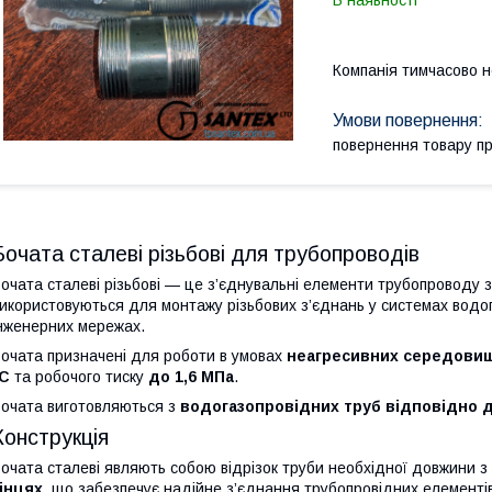
В наявності
Компанія тимчасово 
повернення товару п
Бочата сталеві різьбові для трубопроводів
очата сталеві різьбові — це з’єднувальні елементи трубопроводу 
икористовуються для монтажу різьбових з’єднань у системах водо
нженерних мережах.
очата призначені для роботи в умовах
неагресивних середови
°C
та робочого тиску
до 1,6 МПа
.
очата виготовляються з
водогазопровідних труб відповідно 
Конструкція
очата сталеві являють собою відрізок труби необхідної довжини з
інцях
, що забезпечує надійне з’єднання трубопровідних елементів