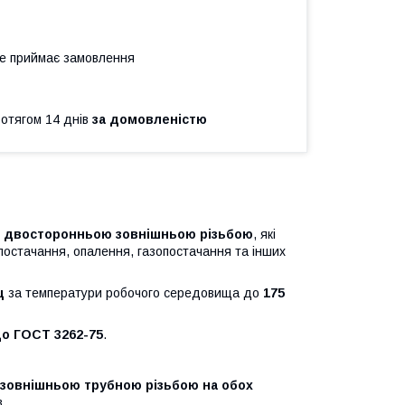
не приймає замовлення
ротягом 14 днів
за домовленістю
з
двосторонньою зовнішньою різьбою
, які
постачання, опалення, газопостачання та інших
щ
за температури робочого середовища до
175
до ГОСТ 3262-75
.
зовнішньою трубною різьбою на обох
.