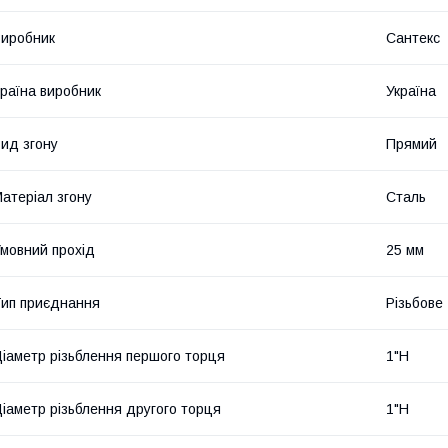
иробник
Сантекс
раїна виробник
Україна
ид згону
Прямий
атеріал згону
Сталь
мовний прохід
25 мм
ип приєднання
Різьбове
іаметр різьблення першого торця
1"Н
іаметр різьблення другого торця
1"Н