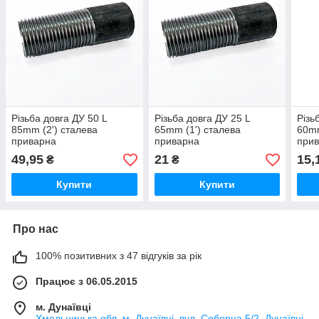
Різьба довга ДУ 50 L
Різьба довга ДУ 25 L
Різь
85mm (2') сталева
65mm (1') сталева
60mm
приварна
приварна
при
49,95
21
15,
₴
₴
Купити
Купити
Про нас
100% позитивних з 47 відгуків за рік
Працює з 06.05.2015
м. Дунаївці
Хмельницька обл. м. Дунаївці, вул. Соборна 5/2, Дунаївці,