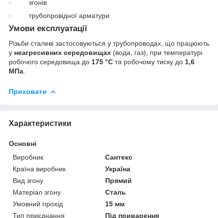
· згонів
· трубопровідної арматури
Умови експлуатації
Різьби сталеві застосовуються у трубопроводах, що працюють
у
неагресивних середовищах
(вода, газ), при температурі
робочого середовища до
175 °C
та робочому тиску до
1,6
МПа
.
Приховати
Характеристики
Основні
Виробник
Сантекс
Країна виробник
Україна
Вид згону
Прямий
Матеріал згону
Сталь
Умовний прохід
15 мм
Тип приєднання
Під приварення