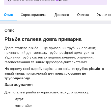
Опис
Характеристики
Доставка
Оплата
Умови п
Опис
Різьба сталева довга приварна
Довга сталева різьба — це приварний трубний елемент,
призначений для монтажу трубопровідної арматури та
з’єднання труб у системах водопостачання, опалення,
газопостачання та інших трубопровідних системах.
На одному кінці виробу нарізана
зовнішня трубна різьба
, а
інший кінець призначений для
приварювання до
трубопроводу
.
Застосування
Довгі сталеві різьби використовуються для монтажу:
· муфт
· контргайок