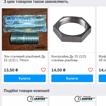
З цим товаром також замовляють
Згін сталевий різьбовий Ду
Контргайка Ду 15 (1/2)
Муфт
15 (1/2) L 70mm
сталева різьбова
28 m
13,50
14,50
14,
₴
₴
Купити
Купити
Подібні товари компанії