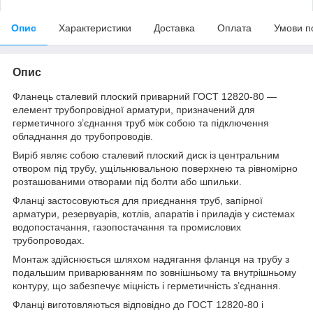
Опис
Характеристики
Доставка
Оплата
Умови п
Опис
Фланець сталевий плоский приварний ГОСТ 12820-80 —
елемент трубопровідної арматури, призначений для
герметичного з’єднання труб між собою та підключення
обладнання до трубопроводів.
Виріб являє собою сталевий плоский диск із центральним
отвором під трубу, ущільнювальною поверхнею та рівномірно
розташованими отворами під болти або шпильки.
Фланці застосовуються для приєднання труб, запірної
арматури, резервуарів, котлів, апаратів і приладів у системах
водопостачання, газопостачання та промислових
трубопроводах.
Монтаж здійснюється шляхом надягання фланця на трубу з
подальшим приварюванням по зовнішньому та внутрішньому
контуру, що забезпечує міцність і герметичність з’єднання.
Фланці виготовляються відповідно до ГОСТ 12820-80 і