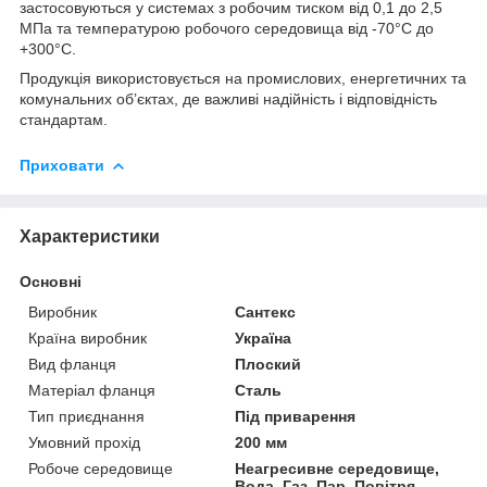
застосовуються у системах з робочим тиском від 0,1 до 2,5
МПа та температурою робочого середовища від -70°C до
+300°C.
Продукція використовується на промислових, енергетичних та
комунальних об’єктах, де важливі надійність і відповідність
стандартам.
Приховати
Характеристики
Основні
Виробник
Сантекс
Країна виробник
Україна
Вид фланця
Плоский
Матеріал фланця
Сталь
Тип приєднання
Під приварення
Умовний прохід
200 мм
Робоче середовище
Неагресивне середовище,
Вода, Газ, Пар, Повітря