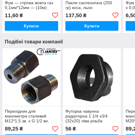
Фум — стрічка жовта газ
Пакля сантехнічна (250
Фум 
0,1мм*12мм — (10м)
гр) коса, льон
х 0,
11,60
137,50
6,5
₴
₴
Купити
Купити
Подібні товари компанії
Перехідник для
Футорка чавунна
Пере
манометра сталевий
радіаторна 1 1/4 х3/4
мано
М12*1,5 зв. х G 1/2 вн.
(32х20) ліва різьба
М20*
89,25
56
89,
₴
₴