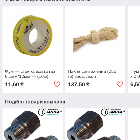
Фум — стрічка жовта газ
Пакля сантехнічна (250
Фум 
0,1мм*12мм — (10м)
гр) коса, льон
х 0,
11,60
137,50
6,5
₴
₴
Подібні товари компанії