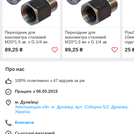
Перехідник для
Перехідник для
Різь
манометра сталевий
манометра сталевий
10мм
М20*1,5 зв. х G 1/4 вн.
М20*1,5 вн х G 1/4 зв.
підк
під 
89,25
89,25
25
₴
₴
Про нас
100% позитивних з 47 відгуків за рік
Працює з 06.05.2015
м. Дунаївці
Хмельницька обл. м. Дунаївці, вул. Соборна 5/2, Дунаївці,
Україна
Контакти
Сьогодні вихідний