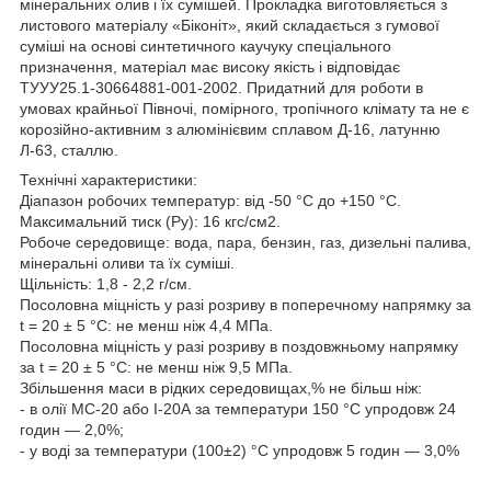
мінеральних олив і їх сумішей. Прокладка виготовляється з
листового матеріалу «Біконіт», який складається з гумової
суміші на основі синтетичного каучуку спеціального
призначення, матеріал має високу якість і відповідає
ТУУУ25.1-30664881-001-2002. Придатний для роботи в
умовах крайньої Півночі, помірного, тропічного клімату та не є
корозійно-активним з алюмінієвим сплавом Д-16, латунню
Л-63, сталлю.
Технічні характеристики:
Діапазон робочих температур: від -50 °C до +150 °C.
Максимальний тиск (Ру): 16 кгс/см2.
Робоче середовище: вода, пара, бензин, газ, дизельні палива,
мінеральні оливи та їх суміші.
Щільність: 1,8 - 2,2 г/см.
Посоловна міцність у разі розриву в поперечному напрямку за
t = 20 ± 5 °C: не менш ніж 4,4 МПа.
Посоловна міцність у разі розриву в поздовжньому напрямку
за t = 20 ± 5 °C: не менш ніж 9,5 МПа.
Збільшення маси в рідких середовищах,% не більш ніж:
- в олії МС-20 або І-20А за температури 150 °C упродовж 24
годин — 2,0%;
- у воді за температури (100±2) °C упродовж 5 годин — 3,0%