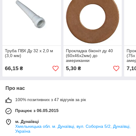
Труба ПВХ Ду 32 х 2,0 м
Прокладка біконіт ду 40
Прок
(3,0 мм)
(60х46х2мм) до
(75х
американки
аме
66,15
5,30
7,1
₴
₴
Про нас
100% позитивних з 47 відгуків за рік
Працює з 06.05.2015
м. Дунаївці
Хмельницька обл. м. Дунаївці, вул. Соборна 5/2, Дунаївці,
Україна