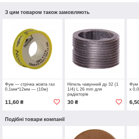
З цим товаром також замовляють
Фум — стрічка жовта газ
Ніпель чавунний ду 32 (1
Фум 
0,1мм*12мм — (10м)
1/4) L 26 mm для
х 0,
радіаторів
11,60
30
6,5
₴
₴
Подібні товари компанії