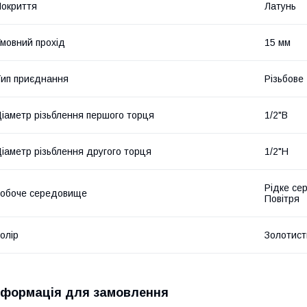
окриття
Латунь
мовний прохід
15 мм
ип приєднання
Різьбове
іаметр різьблення першого торця
1/2"В
іаметр різьблення другого торця
1/2"Н
Рідке се
обоче середовище
Повітря
олір
Золотист
нформація для замовлення