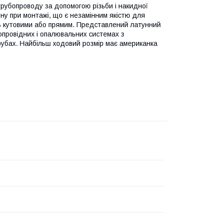
трубопроводу за допомогою різьби і накидної
ону при монтажі, що є незамінним якістю для
ь кутовими або прямим.
Представлений латунний
опровідних і опалювальних системах з
рубах.
Найбільш ходовий розмір має американка