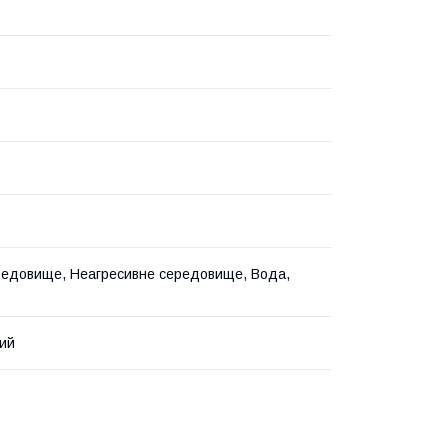
редовище, Неагресивне середовище, Вода,
ий