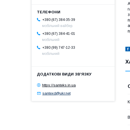
А
г
з
п
+380 (67) 384-35-39
а
мобільний вайбер.
п
+380 (67) 384-41-01
мобільний
+380 (99) 747-12-33
мобільний
Х
https://santeks.in.ua
santexd@ukr.net
К
В