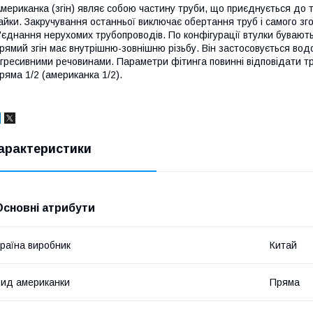
мериканка (згін) являє собою частину труби, що приєднується до 
айки.
Закручування останньої виключає обертання труб і самого зг
'єднання нерухомих трубопроводів.
По конфігурації втулки бувают
рямий згін має внутрішню-зовнішню різьбу.
Він застосовується вод
гресивними речовинами.
Параметри фітинга повинні відповідати т
ряма 1/2 (американка 1/2).
арактеристики
Основні атрибути
раїна виробник
Китай
ид американки
Пряма