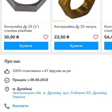
Контргайка Ду 25 (1")
Контрагайка Ду 25 латунь
Конт
сталева різьбова
стал
30,90
23,50
54,
₴
₴
Купити
Купити
Про нас
100% позитивних з 47 відгуків за рік
Працює з 06.05.2015
м. Дунаївці
Хмельницька обл. м. Дунаївці, вул. Соборна 5/2, Дунаївці,
Україна
Контакти