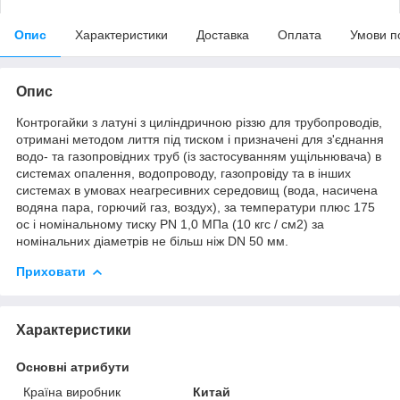
Опис
Характеристики
Доставка
Оплата
Умови п
Опис
Контрогайки з латуні з циліндричною різзю для трубопроводів
,
отримані методом лиття під тиском і призначені для з'єднання
водо- та газопровідних труб
(
із застосуванням ущільнювача
)
в
системах опалення
,
водопроводу
,
газопровіду та в інших
системах в умовах неагресивних середовищ
(
вода
,
насичена
водяна пара
,
горючий газ
,
воздух
)
,
за температури плюс
175
ос і номінальному тиску
PN
1,0
МПа
(
10
кгс
/
см2
)
за
номінальних діаметрів не більш ніж
DN
50 мм
.
Приховати
Характеристики
Основні атрибути
Країна виробник
Китай