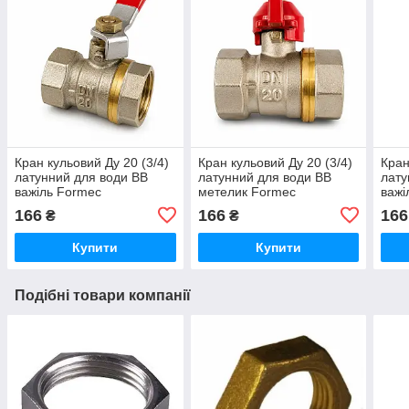
Кран кульовий Ду 20 (3/4)
Кран кульовий Ду 20 (3/4)
Кран
латунний для води ВВ
латунний для води ВВ
лату
важіль Formec
метелик Formec
важі
166
166
166
₴
₴
Купити
Купити
Подібні товари компанії