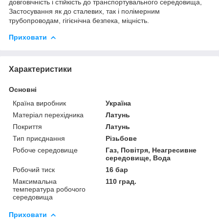
довговічність і стійкість до транспортувального середовища
,
Застосування як до сталевих
,
так і полімерним
трубопроводам
,
гігієнічна безпека
,
міцність
.
Приховати
Характеристики
Основні
Країна виробник
Україна
Матеріал перехідника
Латунь
Покриття
Латунь
Тип приєднання
Різьбове
Робоче середовище
Газ, Повітря, Неагресивне
середовище, Вода
Робочий тиск
16 бар
Максимальна
110 град.
температура робочого
середовища
Приховати