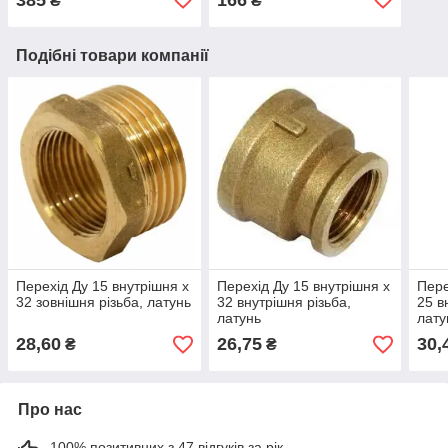
₴
₴
Подібні товари компанії
Перехід Ду 15 внутрішня х
Перехід Ду 15 внутрішня х
Пере
32 зовнішня різьба, латунь
32 внутрішня різьба,
25 в
латунь
лату
28,60
26,75
30,
₴
₴
Про нас
100% позитивних з 47 відгуків за рік