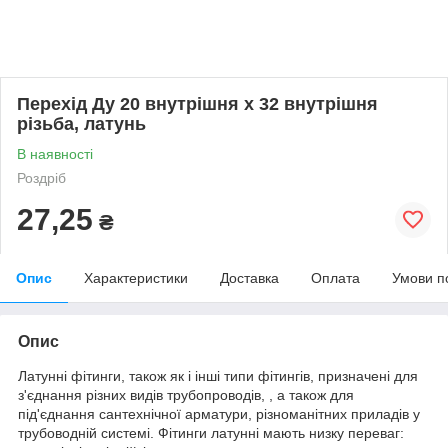
Перехід Ду 20 внутрішня х 32 внутрішня
різьба, латунь
В наявності
Роздріб
27,25
₴
Опис
Характеристики
Доставка
Оплата
Умови п
Опис
Латунні фітинги
,
також як і інші типи фітингів
,
призначені для
з'єднання різних видів трубопроводів
,
, а також для
під'єднання сантехнічної арматури
,
різноманітних приладів у
трубоводній системі
.
Фітинги латунні мають низку переваг
: