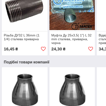
Різьба ДУ32 L 36mm (1
Муфта Ду 25х3,5( 1") L 32
Відв
1/4) сталева приварна
mm сталева, приварна,
стал
чорна
прив
16,45
24,30
34,
₴
₴
Подібні товари компанії