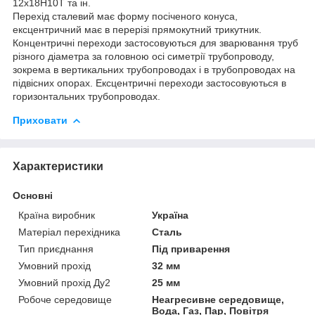
12х18Н10Т та ін.
Перехід сталевий має форму посіченого конуса,
ексцентричний має в перерізі прямокутний трикутник.
Концентричні переходи застосовуються для зварювання труб
різного діаметра за головною осі симетрії трубопроводу,
зокрема в вертикальних трубопроводах і в трубопроводах на
підвісних опорах. Ексцентричні переходи застосовуються в
горизонтальних трубопроводах.
Приховати
Характеристики
Основні
Країна виробник
Україна
Матеріал перехідника
Сталь
Тип приєднання
Під приварення
Умовний прохід
32 мм
Умовний прохід Ду2
25 мм
Робоче середовище
Неагресивне середовище,
Вода, Газ, Пар, Повітря