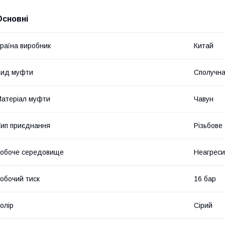
Основні
раїна виробник
Китай
Вид муфти
Сполучн
атеріал муфти
Чавун
ип приєднання
Різьбове
обоче середовище
Неагреси
обочий тиск
16 бар
олір
Сірий