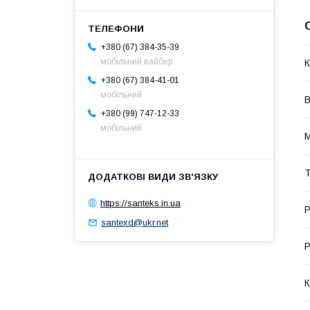
+380 (67) 384-35-39
мобільний вайбер.
К
+380 (67) 384-41-01
мобільний
+380 (99) 747-12-33
мобільний
М
Т
https://santeks.in.ua
Р
santexd@ukr.net
Р
К