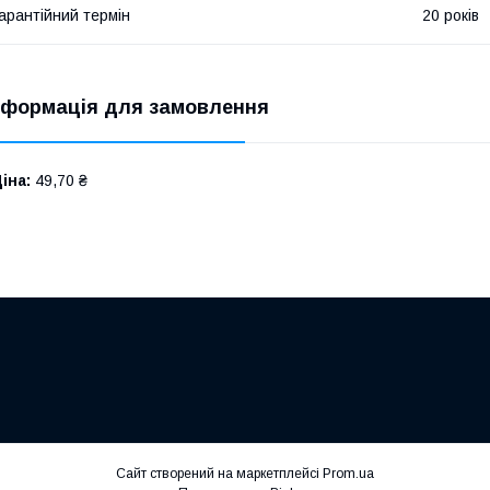
арантійний термін
20 років
нформація для замовлення
іна:
49,70 ₴
Сайт створений на маркетплейсі
Prom.ua