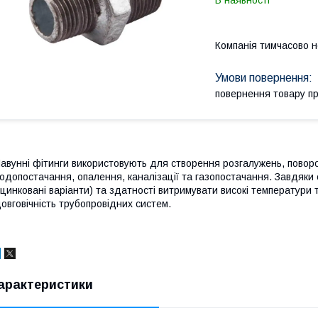
В наявності
Компанія тимчасово 
повернення товару п
авунні фітинги використовують для створення розгалужень, поворо
одопостачання, опалення, каналізації та газопостачання. Завдяки св
цинковані варіанти) та здатності витримувати високі температури т
овговічність трубопровідних систем.
арактеристики