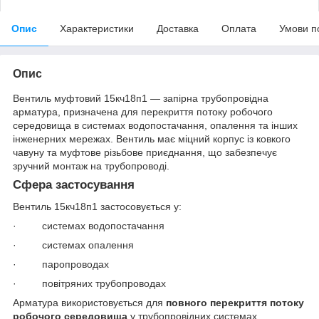
Опис
Характеристики
Доставка
Оплата
Умови п
Опис
Вентиль муфтовий 15кч18п1 — запірна трубопровідна
арматура, призначена для перекриття потоку робочого
середовища в системах водопостачання, опалення та інших
інженерних мережах. Вентиль має міцний корпус із ковкого
чавуну та муфтове різьбове приєднання, що забезпечує
зручний монтаж на трубопроводі.
Сфера застосування
Вентиль 15кч18п1 застосовується у:
· системах водопостачання
· системах опалення
· паропроводах
· повітряних трубопроводах
Арматура використовується для
повного перекриття потоку
робочого середовища
у трубопровідних системах.