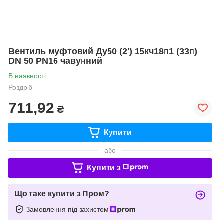
Вентиль муфтовий Ду50 (2') 15кч18п1 (33п)
DN 50 PN16 чавунний
В наявності
Роздріб
711,92
₴
Купити
або
Купити з
Що таке купити з Пром?
Замовлення під захистом