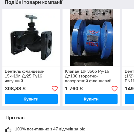
Подібні товари компанії
Вентиль фланцевий
Клапан 19ч35бр Ру-16
Вент
15кч19п Ду25 Ру16
ДУ100 зворотно-
(1/2
чавунний
поворотний фланцевий
PN1
308,88
1 760
149
₴
₴
Купити
Купити
Про нас
100% позитивних з 47 відгуків за рік