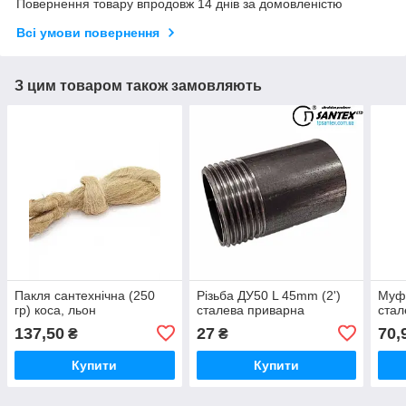
Повернення товару впродовж 14 днів за домовленістю
Всі умови повернення
З цим товаром також замовляють
Пакля сантехнічна (250
Різьба ДУ50 L 45mm (2')
Муфт
гр) коса, льон
сталева приварна
стал
137,50
27
70,
₴
₴
Купити
Купити