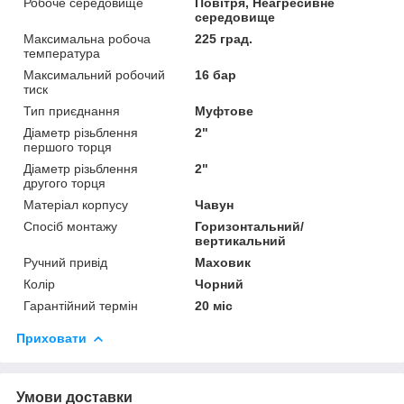
Робоче середовище
Повітря, Неагресивне
середовище
Максимальна робоча
225 град.
температура
Максимальний робочий
16 бар
тиск
Тип приєднання
Муфтове
Діаметр різьблення
2"
першого торця
Діаметр різьблення
2"
другого торця
Матеріал корпусу
Чавун
Спосіб монтажу
Горизонтальний/
вертикальний
Ручний привід
Маховик
Колір
Чорний
Гарантійний термін
20 міс
Приховати
Умови доставки