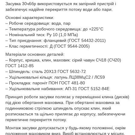
Засувка 30ч6бр використовується як запірний пристрій і
забезпечує надійне перекриття потоку води або пари.
Основні характеристики:
– Робоче середовище: вода, пар
– Температура робочого середовища: до +225°C
– Номінальний тиск: Ру 10 (1,0 МПа)
– Тип приєднання: фланцевий (ГОСТ 54432-2011)
– Клас герметичності: Д (ГОСТ 9544-2005)
Матеріали основних деталей:
– Корпус, кришка, клин, маховик: сірий чавун СЧ18 (СЧ20)
ГОСТ 1412-85
– Шпиндель: сталь 20Х13 ГОСТ 5632-72
– Ущільнювальні кільця: латунь ЛЦ38МцС2 / ЛС59
– Прокладка: пароніт ПОН ГОСТ 481-80
– Ущільнювальне набивання: АП-31 ГОСТ 5152-84Е
Принцип роботи засувки полягає у переміщенні клина (дисків)
під дією обертання маховика. При обертанні маховика за
годинниковою стрілкою шпиндель опускає клин, який
розтискається та щільно прилягає до корпусу, забезпечуючи
герметичне перекриття потоку.
Монтаж засувки допускається у будь-якому положенні, окрім
положення маховиком вниз. Виріб встановлюється у місцях,