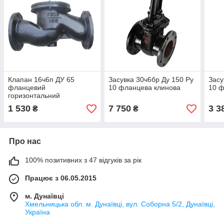
Клапан 16ч6п ДУ 65
Засувка 30ч6бр Ду 150 Ру
Засу
фланцевий
10 фланцева клинова
10 ф
горизонтальний
1 530
7 750
3 3
₴
₴
Про нас
100% позитивних з 47 відгуків за рік
Працює з 06.05.2015
м. Дунаївці
Хмельницька обл. м. Дунаївці, вул. Соборна 5/2, Дунаївці,
Україна