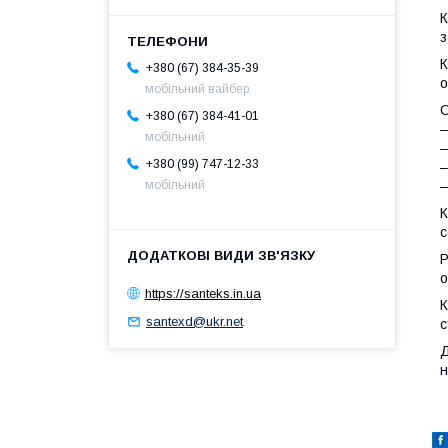
К
з
К
+380 (67) 384-35-39
о
мобільний вайбер.
О
+380 (67) 384-41-01
–
мобільний
–
+380 (99) 747-12-33
–
–
мобільний
К
с
Р
о
https://santeks.in.ua
К
santexd@ukr.net
с
Д
н