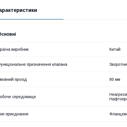
арактеристики
Основні
раїна виробник
Китай
ункціональне призначення клапана
Зворотни
мовний прохід
80 мм
Неагреси
обоче середовище
Нафтопр
ип приєднання
Фланцев