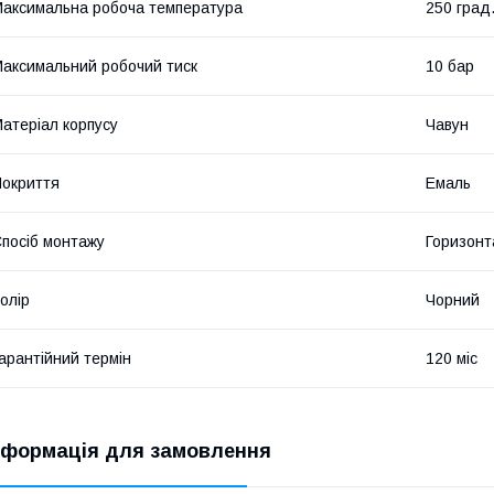
аксимальна робоча температура
250 град
аксимальний робочий тиск
10 бар
атеріал корпусу
Чавун
окриття
Емаль
посіб монтажу
Горизонт
олір
Чорний
арантійний термін
120 міс
нформація для замовлення