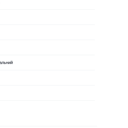
.
альний