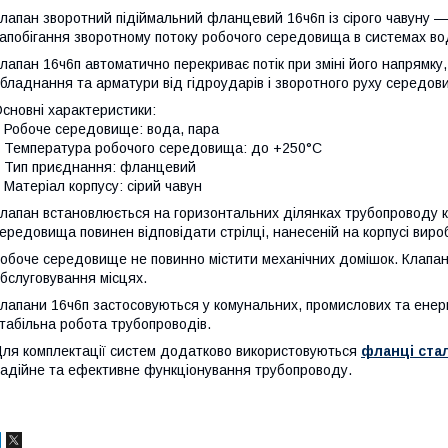
лапан зворотний підіймальний фланцевий 16ч6п із сірого чавуну 
апобігання зворотному потоку робочого середовища в системах в
лапан 16ч6п автоматично перекриває потік при зміні його напрямку
бладнання та арматури від гідроударів і зворотного руху середов
сновні характеристики:
 Робоче середовище: вода, пара
 Температура робочого середовища: до +250°C
 Тип приєднання: фланцевий
 Матеріал корпусу: сірий чавун
лапан встановлюється на горизонтальних ділянках трубопроводу к
ередовища повинен відповідати стрілці, нанесеній на корпусі виро
обоче середовище не повинно містити механічних домішок. Клапан
бслуговування місцях.
лапани 16ч6п застосовуються у комунальних, промислових та енерг
табільна робота трубопроводів.
ля комплектації систем додатково використовуються
фланці ста
адійне та ефективне функціонування трубопроводу.