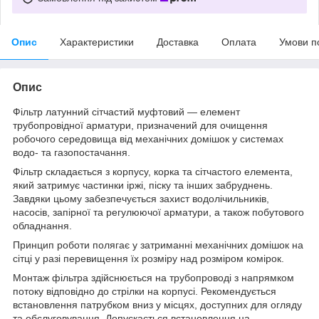
Опис
Характеристики
Доставка
Оплата
Умови п
Опис
Фільтр латунний сітчастий муфтовий — елемент
трубопровідної арматури, призначений для очищення
робочого середовища від механічних домішок у системах
водо- та газопостачання.
Фільтр складається з корпусу, корка та сітчастого елемента,
який затримує частинки іржі, піску та інших забруднень.
Завдяки цьому забезпечується захист водолічильників,
насосів, запірної та регулюючої арматури, а також побутового
обладнання.
Принцип роботи полягає у затриманні механічних домішок на
сітці у разі перевищення їх розміру над розміром комірок.
Монтаж фільтра здійснюється на трубопроводі з напрямком
потоку відповідно до стрілки на корпусі. Рекомендується
встановлення патрубком вниз у місцях, доступних для огляду
та обслуговування. Допускається встановлення на