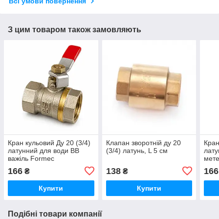
Всі умови повернення
З цим товаром також замовляють
Кран кульовий Ду 20 (3/4)
Клапан зворотній ду 20
Кран
латунний для води ВВ
(3/4) латунь, L 5 см
лату
важіль Formec
мете
166
138
166
₴
₴
Купити
Купити
Подібні товари компанії