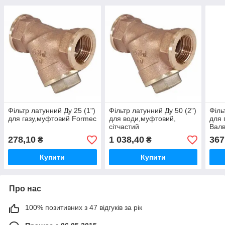
Фільтр латунний Ду 25 (1")
Фільтр латунний Ду 50 (2")
Філь
для газу,муфтовий Formec
для води,муфтовий,
для 
сітчастий
Валв
278,10
1 038,40
367
₴
₴
Купити
Купити
Про нас
100% позитивних з 47 відгуків за рік