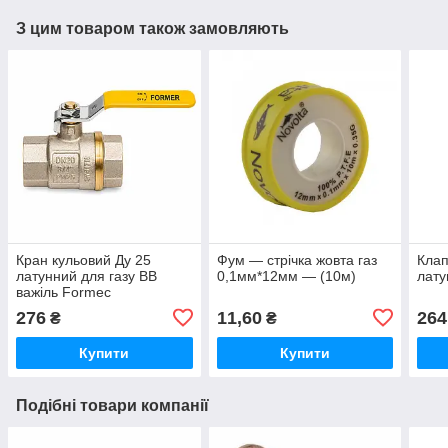
З цим товаром також замовляють
Кран кульовий Ду 25
Фум — стрічка жовта газ
Клап
латунний для газу ВВ
0,1мм*12мм — (10м)
лату
важіль Formec
276
11,60
264
₴
₴
Купити
Купити
Подібні товари компанії