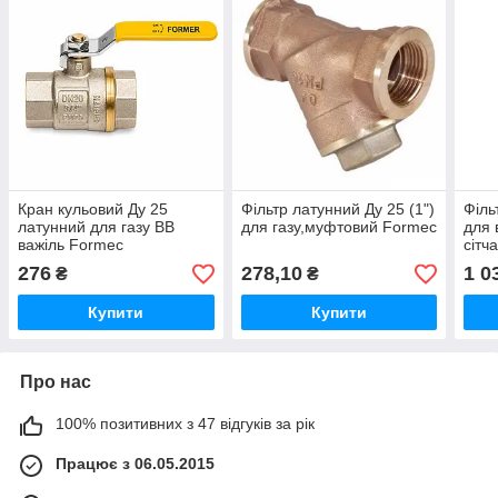
Кран кульовий Ду 25
Фільтр латунний Ду 25 (1")
Філь
латунний для газу ВВ
для газу,муфтовий Formec
для 
важіль Formec
сітч
276
278,10
1 0
₴
₴
Купити
Купити
Про нас
100% позитивних з 47 відгуків за рік
Працює з 06.05.2015