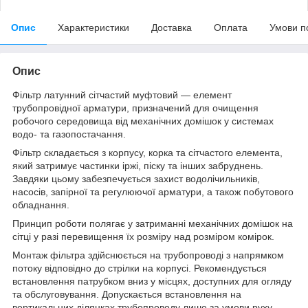
Опис
Характеристики
Доставка
Оплата
Умови п
Опис
Фільтр латунний сітчастий муфтовий — елемент
трубопровідної арматури, призначений для очищення
робочого середовища від механічних домішок у системах
водо- та газопостачання.
Фільтр складається з корпусу, корка та сітчастого елемента,
який затримує частинки іржі, піску та інших забруднень.
Завдяки цьому забезпечується захист водолічильників,
насосів, запірної та регулюючої арматури, а також побутового
обладнання.
Принцип роботи полягає у затриманні механічних домішок на
сітці у разі перевищення їх розміру над розміром комірок.
Монтаж фільтра здійснюється на трубопроводі з напрямком
потоку відповідно до стрілки на корпусі. Рекомендується
встановлення патрубком вниз у місцях, доступних для огляду
та обслуговування. Допускається встановлення на
вертикальних ділянках трубопроводу лише за умови руху