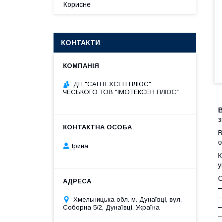
Корисне
КОНТАКТИ
ДП "САНТЕХСЕН ПЛЮС"
ЧЕСЬКОГО ТОВ "ІМОТЕКСЕН ПЛЮС"
В
з
В
о
Ірина
К
у
О
–
–
Хмельницька обл. м. Дунаївці, вул.
–
Соборна 5/2, Дунаївці, Україна
–