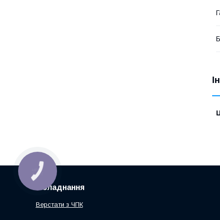
Г
І
Ц
КНОПКА
ЗВ'ЯЗКУ
Обладнання
Верстати з ЧПК