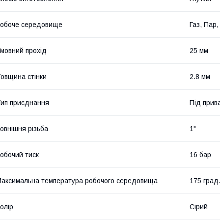
обоче середовище
Газ, Пар,
мовний прохід
25 мм
овщина стінки
2.8 мм
ип приєднання
Під прив
овнішня різьба
1"
обочий тиск
16 бар
аксимальна температура робочого середовища
175 град
олір
Сірий