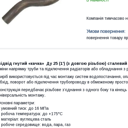
В наявності
Компанія тимчасово 
повернення товару п
ідвід гнутий «качка» Ду 25 (1') (з довгою різьбою) сталеви
міни напрямку труби та підключення радіаторів або обладнання з 
иріб використовується під час монтажу систем водопостачання, о
бхід, поворот або підключення трубопроводу в обмеженому просто
онструкція передбачає різьбове з’єднання з одного боку та кінець
ніверсальність монтажу.
сновні параметри:
 умовний тиск: до 16 МПа
 робоча температура: до +175°C
 матеріал: вуглецева сталь
 робоче середовище: вода, пара, газ