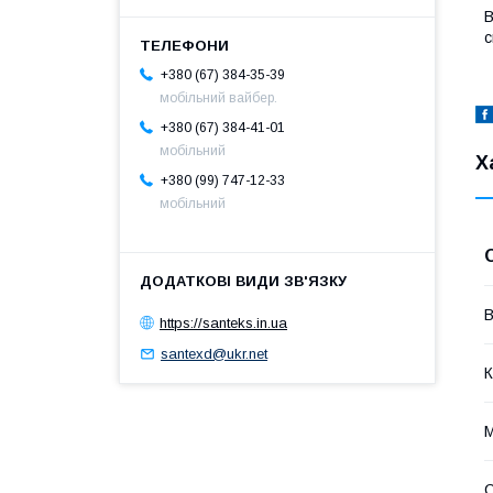
В
с
+380 (67) 384-35-39
мобільний вайбер.
+380 (67) 384-41-01
мобільний
Х
+380 (99) 747-12-33
мобільний
В
https://santeks.in.ua
santexd@ukr.net
К
М
С