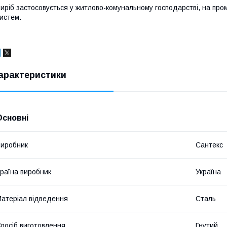
иріб застосовується у житлово-комунальному господарстві, на про
истем.
арактеристики
Основні
иробник
Сантекс
раїна виробник
Україна
атеріал відведення
Сталь
посіб виготовлення
Гнутий