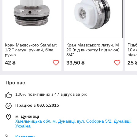
Кран Маєвського Standart
Кран Маєвського латун. М
Різь
1/2 " латун. ручний, біла
20 (під викрутку і під ключ)
10мм
ручка
3/4"
підк
під 
42
33,50
25
₴
₴
Про нас
100% позитивних з 47 відгуків за рік
Працює з 06.05.2015
м. Дунаївці
Хмельницька обл. м. Дунаївці, вул. Соборна 5/2, Дунаївці,
Україна