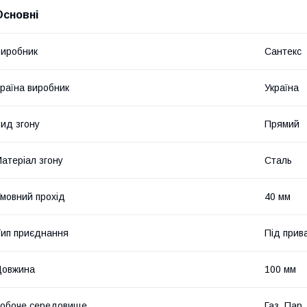
Основні
иробник
Сантекс
раїна виробник
Україна
ид згону
Прямий
атеріал згону
Сталь
мовний прохід
40 мм
ип приєднання
Під прив
Довжина
100 мм
обоче середовище
Газ, Пар