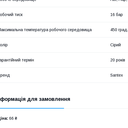
обочий тиск
16 бар
аксимальна температура робочого середовища
450 град
олір
Сірий
арантійний термін
20 років
Бренд
Santex
нформація для замовлення
іна:
66 ₴