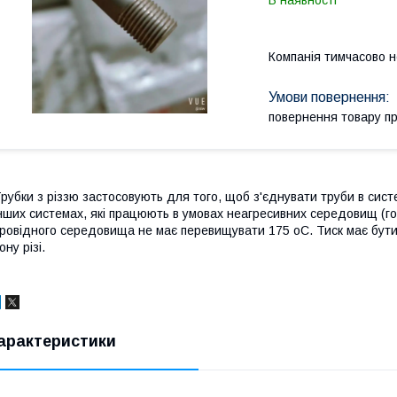
В наявності
Компанія тимчасово 
повернення товару п
рубки з різзю застосовують для того, щоб з'єднувати труби в сис
нших системах, які працюють в умовах неагресивних середовищ (г
ровідного середовища не має перевищувати 175 oС. Тиск має бути 1
ону різі.
арактеристики