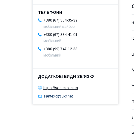
+380 (67) 384-35-39
В
мобільний вайбер.
+380 (67) 384-41-01
К
мобільний
+380 (99) 747-12-33
В
мобільний
М
У
https://santeks.in.ua
santexd@ukr.net
Т
Р