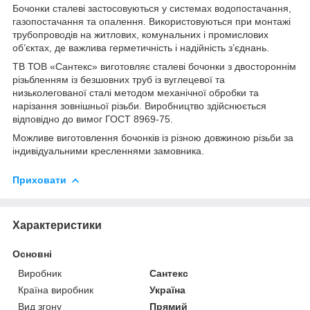
Бочонки сталеві застосовуються у системах водопостачання,
газопостачання та опалення. Використовуються при монтажі
трубопроводів на житлових, комунальних і промислових
об’єктах, де важлива герметичність і надійність з’єднань.
ТВ ТОВ «Сантекс» виготовляє сталеві бочонки з двостороннім
різьбленням із безшовних труб із вуглецевої та
низьколегованої сталі методом механічної обробки та
нарізання зовнішньої різьби. Виробництво здійснюється
відповідно до вимог ГОСТ 8969-75.
Можливе виготовлення бочонків із різною довжиною різьби за
індивідуальними кресленнями замовника.
Приховати
Характеристики
Основні
Виробник
Сантекс
Країна виробник
Україна
Вид згону
Прямий