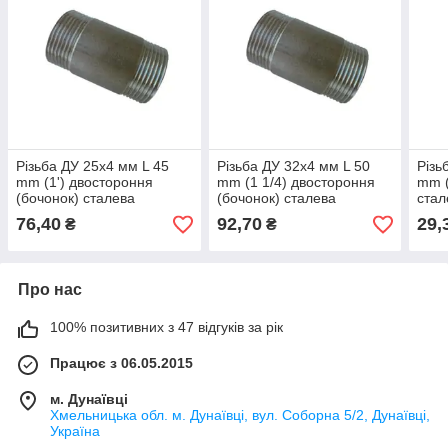
Різьба ДУ 25х4 мм L 45
Різьба ДУ 32х4 мм L 50
Різь
mm (1') двостороння
mm (1 1/4) двостороння
mm (
(бочонок) сталева
(бочонок) сталева
стал
безшовна
безшовна
76,40
92,70
29,
₴
₴
Про нас
100% позитивних з 47 відгуків за рік
Працює з 06.05.2015
м. Дунаївці
Хмельницька обл. м. Дунаївці, вул. Соборна 5/2, Дунаївці,
Україна