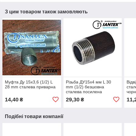
З цим товаром також замовляють
Муфта Ду 15х3,6 (1/2) L
Різьба ДУ15х4 мм L 30
Відв
28 mm сталева приварна
mm (1/2) безшовна
стал
сталева посилена
чор
14,40
29,30
11,
₴
₴
Подібні товари компанії