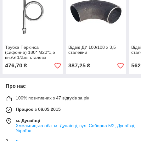
Трубка Перкінса
Відвід ДУ 100/108 х 3,5
Відв
(сифонна) 180* М20*1,5
сталевий
стал
вн./G 1/2зв. сталева
476,70
387,25
562
₴
₴
Про нас
100% позитивних з 47 відгуків за рік
Працює з 06.05.2015
м. Дунаївці
Хмельницька обл. м. Дунаївці, вул. Соборна 5/2, Дунаївці,
Україна