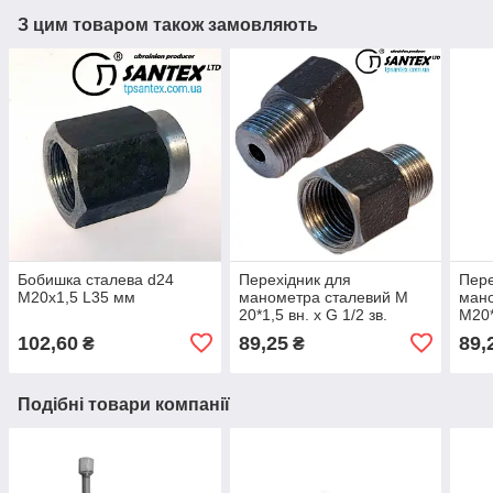
З цим товаром також замовляють
Бобишка сталева d24
Перехідник для
Пере
М20х1,5 L35 мм
манометра сталевий М
мано
20*1,5 вн. х G 1/2 зв.
М20*
102,60
89,25
89,
₴
₴
Подібні товари компанії