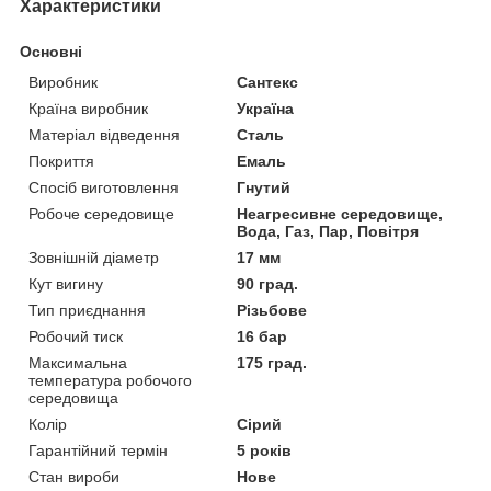
Характеристики
Основні
Виробник
Сантекс
Країна виробник
Україна
Матеріал відведення
Сталь
Покриття
Емаль
Спосіб виготовлення
Гнутий
Робоче середовище
Неагресивне середовище,
Вода, Газ, Пар, Повітря
Зовнішній діаметр
17 мм
Кут вигину
90 град.
Тип приєднання
Різьбове
Робочий тиск
16 бар
Максимальна
175 град.
температура робочого
середовища
Колір
Сірий
Гарантійний термін
5 років
Стан вироби
Нове