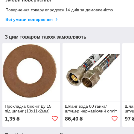
Повернення товару впродовж 14 днів за домовленістю
Всі умови повернення
З цим товаром також замовляють
Прокладка біконіт Ду 15
Шланг вода 80 гайка/
Шлан
під шланг (19х11х2мм)
штуцер нержавіючий опліт
штуц
1,35
86,40
97
₴
₴