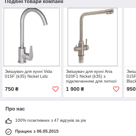
Подібні товари компанії
Змішувач для кухні Vida
Змішувач для кухні Aria
Зміш
015F (k35) Nickel Lidz
020F1 Nickel (k35) з
015F
підключенням для питної
Blac
води Lidz
750
1 900
950
₴
₴
Про нас
100% позитивних з 47 відгуків за рік
Працює з 06.05.2015