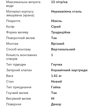
Максимальна витрата
13 літр/хв
води
Матеріал корпусу
Нержавіюча сталь
змішувача (крана)
Покриття
Нікель
Колір
Сірий
Форма виливу
Традиційна
Поворотний вилив
Так
Монтаж
Врізний
Спосіб монтажу
Вертикальний
Кількість монтажних
1
отворів
Тип підводки
Гнучка
Запірний клапан
Керамічний картридж
Вага
1.61 кг
Стан
Новий
Тип приєднання
Гайка
Гнучкий вилив
Так
Висувний вилив
Ні
Поверхня
Декор