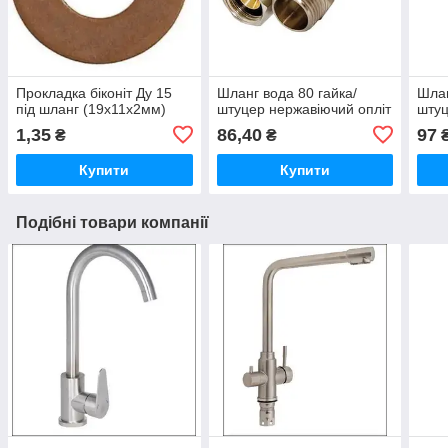
Прокладка біконіт Ду 15
Шланг вода 80 гайка/
Шлан
під шланг (19х11х2мм)
штуцер нержавіючий опліт
штуц
1,35
86,40
97
₴
₴
Купити
Купити
Подібні товари компанії