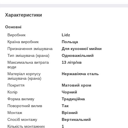
Характеристики
Основні
Виробник
Lidz
Країна виробник
Польща
Призначення змішувача
Для кухонної мийки
Тип змішувача (крана)
Одноважільний
Максимальна витрата
13 літр/хв
води
Матеріал корпусу
Нержавіюча сталь
змішувача (крана)
Покриття
Матовий хром
Колір
Чорний
Форма виливу
Традиційна
Поворотний вилив
Так
Монтаж
Врізний
Спосіб монтажу
Вертикальний
Кількість монтажних
1