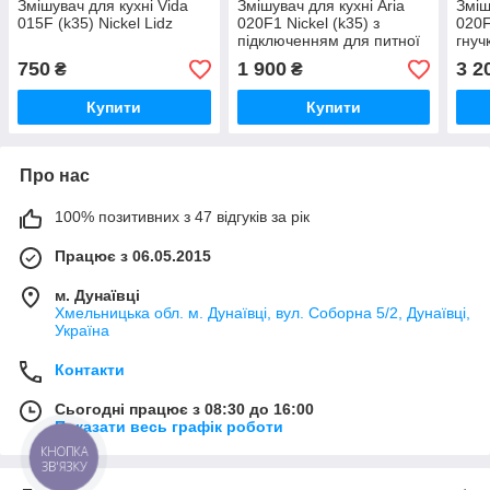
Змішувач для кухні Vida
Змішувач для кухні Aria
Зміш
015F (k35) Nickel Lidz
020F1 Nickel (k35) з
020F
підключенням для питної
гнуч
води Lidz
підк
750
1 900
3 2
₴
₴
води
Купити
Купити
Про нас
100% позитивних з 47 відгуків за рік
Працює з 06.05.2015
м. Дунаївці
Хмельницька обл. м. Дунаївці, вул. Соборна 5/2, Дунаївці,
Україна
Контакти
Сьогодні працює з 08:30 до 16:00
Показати весь графік роботи
КНОПКА
ЗВ'ЯЗКУ