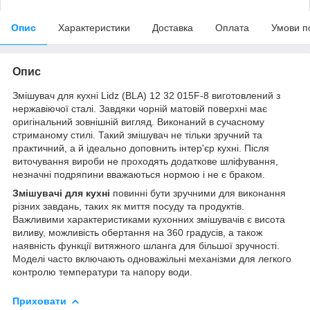
Опис
Характеристики
Доставка
Оплата
Умови п
Опис
Змішувач для кухні Lidz (BLA) 12 32 015F-8 виготовлений з
нержавіючої сталі. Завдяки чорній матовій поверхні має
оригінальний зовнішній вигляд. Виконаний в сучасному
стриманому стилі. Такий змішувач не тільки зручний та
практичний, а й ідеально доповнить інтер'єр кухні. Після
виточування вироби не проходять додаткове шліфування,
незначні подряпини вважаються нормою і не є браком.
Змішувачі для кухні
повинні бути зручними для виконання
різних завдань, таких як миття посуду та продуктів.
Важливими характеристиками кухонних змішувачів є висота
виливу, можливість обертання на 360 градусів, а також
наявність функції витяжного шланга для більшої зручності.
Моделі часто включають одноважільні механізми для легкого
контролю температури та напору води.
Приховати