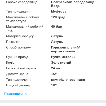
Робоче середовище
Неагресивне середовище,
Вода
Тип приєднання
Муфтове
Максимальна робоча
120 град.
температура
Максимальний робочий
40 бар
тиск
Матеріал корпусу
Латунь
Покриття
Латунь
Спосіб монтажу
Горизонтальний/
вертикальний
Ручний привід
Ручка метелик
Колір
Золотистий
Гарантійний термін
24 міс
Діаметр крана
1/2"
Тип підключення
внутрішня-зовнішня
Вхідний діаметр
1/2"
Приховати