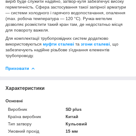
виріб буде служити надійно, затвор-куля забезпечує високу
герметичність. Сфера застосування такої запірної арматури
— системи холодного і гарячого водопостачання, опалення
(max. робоча температура — 120 °С). Ручка-метелик
дозволяє розмістити такий кран там, де недостатньо місця
для повороту важеля.
Для комплектації трубопровідних систем додатково
використовуються
муфти сталеві
та
згони сталеві
, що
забезпечують надійне різьбове з’єднання елементів
трубопроводу.
Приховати
Характеристики
Основні
Виробник
SD plus
Країна виробник
Китай
Тип затвору
Кульовий
Умовний прохід
15 мм