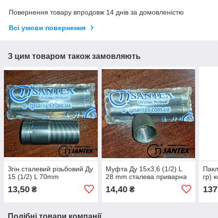
Повернення товару впродовж 14 днів за домовленістю
Всі умови повернення
З цим товаром також замовляють
Згін сталевий різьбовий Ду
Муфта Ду 15х3,6 (1/2) L
Пакл
15 (1/2) L 70mm
28 mm сталева приварна
гр) 
13,50
14,40
137
₴
₴
Подібні товари компанії