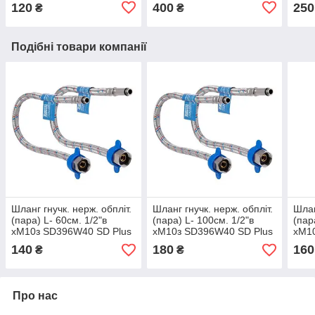
120
400
250
₴
₴
Подібні товари компанії
Шланг гнучк. нерж. обпліт.
Шланг гнучк. нерж. обпліт.
Шлан
(пара) L- 60cм. 1/2"в
(пара) L- 100cм. 1/2"в
(пар
хМ10з SD396W40 SD Plus
хМ10з SD396W40 SD Plus
хМ1
140
180
160
₴
₴
Про нас