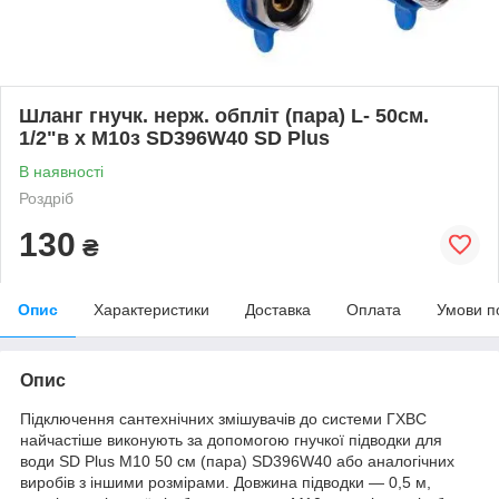
Шланг гнучк. нерж. обпліт (пара) L- 50cм.
1/2"в х М10з SD396W40 SD Plus
В наявності
Роздріб
130
₴
Опис
Характеристики
Доставка
Оплата
Умови п
Опис
Підключення сантехнічних змішувачів до системи ГХВС
найчастіше виконують за допомогою гнучкої підводки для
води SD Plus М10 50 см (пара) SD396W40 або аналогічних
виробів з іншими розмірами. Довжина підводки — 0,5 м,