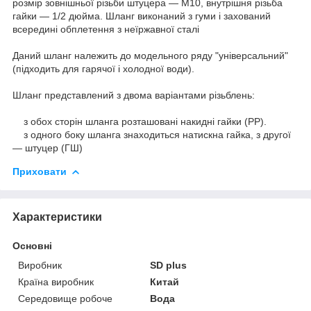
розмір зовнішньої різьби штуцера — М10, внутрішня різьба
гайки — 1/2 дюйма. Шланг виконаний з гуми і захований
всередині обплетення з неїржавної сталі
Даний шланг належить до модельного ряду "універсальний"
(підходить для гарячої і холодної води).
Шланг представлений з двома варіантами різьблень:
з обох сторін шланга розташовані накидні гайки (РР).
з одного боку шланга знаходиться натискна гайка, з другої
― штуцер (ГШ)
Приховати
Характеристики
Основні
Виробник
SD plus
Країна виробник
Китай
Середовище робоче
Вода