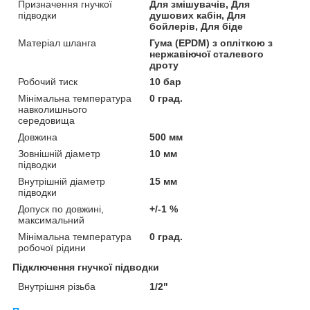
Призначення гнучкої
Для змішувачів, Для
підводки
душових кабін, Для
бойлерів, Для біде
Матеріал шланга
Гума (EPDM) з опліткою з
нержавіючої сталевого
дроту
Робочий тиск
10 бар
Мінімальна температура
0 град.
навколишнього
середовища
Довжина
500 мм
Зовнішній діаметр
10 мм
підводки
Внутрішній діаметр
15 мм
підводки
Допуск по довжині,
+/-1 %
максимальний
Мінімальна температура
0 град.
робочої рідини
Підключення гнучкої підводки
Внутрішня різьба
1/2"