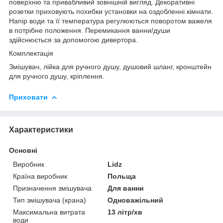
поверхню та привабливий зовнішній вигляд. Декоративні
розетки приховують похибки установки на оздобленні кімнати.
Напір води та її температура регулюються поворотом важеля
в потрібне положення. Перемикання ванни/души
здійснюється за допомогою дивертора.
Комплектація
Змішувач, лійка для ручного душу, душовий шланг, кронштейн
для ручного душу, кріплення.
Приховати
Характеристики
Основні
Виробник
Lidz
Країна виробник
Польща
Призначення змішувача
Для ванни
Тип змішувача (крана)
Одноважільний
Максимальна витрата
13 літр/хв
води