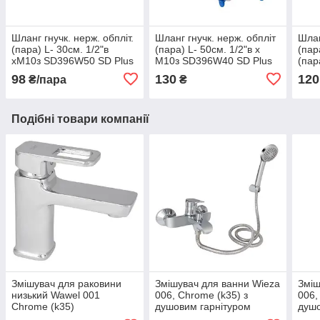
Шланг гнучк. нерж. обпліт.
Шланг гнучк. нерж. обпліт
Шлан
(пара) L- 30cм. 1/2"в
(пара) L- 50cм. 1/2"в х
(пар
хМ10з SD396W50 SD Plus
М10з SD396W40 SD Plus
(па
Allia
98
130
120
₴/пара
₴
Подібні товари компанії
Змішувач для раковини
Змішувач для ванни Wieza
Зміш
низький Wawel 001
006, Chrome (k35) з
006,
Chrome (k35)
душовим гарнітуром
душо
LDWAW001CRM45387
LDWIE006CRM45410 Lidz
LDA