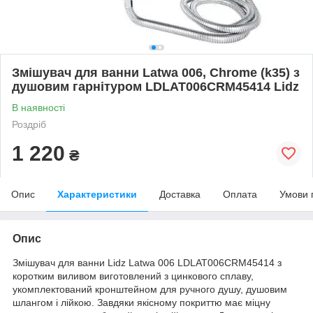
Змішувач для ванни Latwa 006, Chrome (k35) з
душовим гарнітуром LDLAT006CRM45414 Lidz
В наявності
Роздріб
1 220
₴
Опис
Характеристики
Доставка
Оплата
Умови 
Опис
Змішувач для ванни Lidz Latwa 006 LDLAT006CRM45414 з
коротким виливом виготовлений з цинкового сплаву,
укомплектований кронштейном для ручного душу, душовим
шлангом і лійкою. Завдяки якісному покриттю має міцну