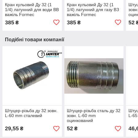
Кран кульовий Ду 32 (1
Кран кульовий Ду 32 (1
Штуц
1/4) латунний для води ВВ
1/4) латунний для газу ВЗ
зовн
важіль Formec
важіль Formec
оци
385
385
52
₴
₴
Подібні товари компанії
Штуцер-різьба ду 32 зовн.
Штуцер-різьба сталь ду 32
Штуц
L-60 mm сталевий
зовн. L-60 mm
L-65
оцинкований
29,55
52
46,
₴
₴