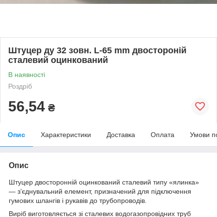
Штуцер ду 32 зовн. L-65 mm двостороній
сталевий оцинкований
В наявності
Роздріб
56,54
₴
Опис
Характеристики
Доставка
Оплата
Умови п
Опис
Штуцер двосторонній оцинкований сталевий типу «ялинка»
— з’єднувальний елемент, призначений для підключення
гумових шлангів і рукавів до трубопроводів.
Виріб виготовляється зі сталевих водогазопровідних труб