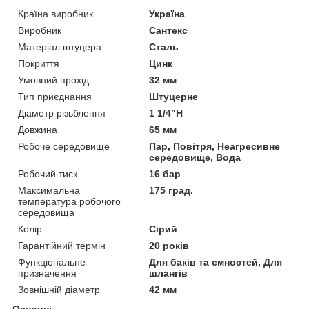
Країна виробник
Україна
Виробник
Сантекс
Матеріал штуцера
Сталь
Покриття
Цинк
Умовний прохід
32 мм
Тип приєднання
Штуцерне
Діаметр різьблення
1 1/4"Н
Довжина
65 мм
Робоче середовище
Пар, Повітря, Неагресивне
середовище, Вода
Робочий тиск
16 бар
Максимальна
175 град.
температура робочого
середовища
Колір
Сірий
Гарантійний термін
20 років
Функціональне
Для баків та ємностей, Для
призначення
шлангів
Зовнішній діаметр
42 мм
Основні