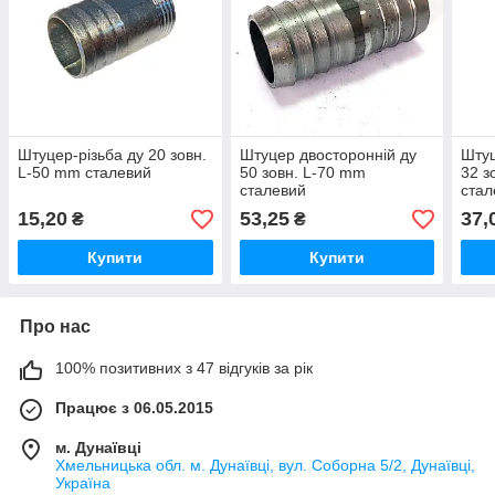
Штуцер-різьба ду 20 зовн.
Штуцер двосторонній ду
Штуц
L-50 mm сталевий
50 зовн. L-70 mm
32 з
сталевий
стал
15,20
53,25
37,
₴
₴
Купити
Купити
Про нас
100% позитивних з 47 відгуків за рік
Працює з 06.05.2015
м. Дунаївці
Хмельницька обл. м. Дунаївці, вул. Соборна 5/2, Дунаївці,
Україна