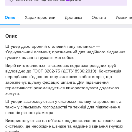
Опис
Характеристики
Доставка
Оплата
Умови п
Опис
Штуцер двосторонній сталевий типу «ялинка» —
з’єднувальний елемент, призначений для надійного з’єднання
гумових шлангів і рукавів між собою.
Виріб виготовляється зі сталевих водогазопровідних труб
відповідно до ГОСТ 3262-75 (ДСТУ 8936:2019). Конструкція
передбачає з’єднання типу «ялинка» з обох сторін, що
забезпечує щільну фіксацію шланга. Для підвищення
герметичності рекомендується використовувати додатково
хомути.
Штуцери застосовуються у системах поливу та зрошення, а
також у сільському господарстві та техніці для підключення
шлангів різного діаметра.
Використовуються на об’єктах водопостачання та технічних
системах, де необхідне швидке та надійне з’єднання гнучких
рукавів.