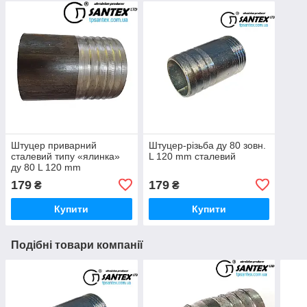
Штуцер приварний
Штуцер-різьба ду 80 зовн.
сталевий типу «ялинка»
L 120 mm сталевий
ду 80 L 120 mm
179
179
₴
₴
Купити
Купити
Подібні товари компанії