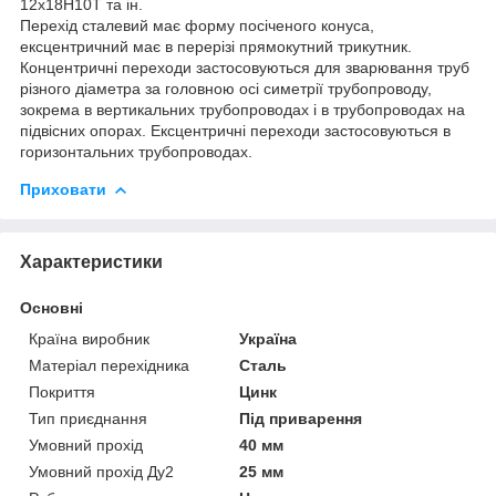
12х18Н10Т та ін.
Перехід сталевий має форму посіченого конуса,
ексцентричний має в перерізі прямокутний трикутник.
Концентричні переходи застосовуються для зварювання труб
різного діаметра за головною осі симетрії трубопроводу,
зокрема в вертикальних трубопроводах і в трубопроводах на
підвісних опорах. Ексцентричні переходи застосовуються в
горизонтальних трубопроводах.
Приховати
Характеристики
Основні
Країна виробник
Україна
Матеріал перехідника
Сталь
Покриття
Цинк
Тип приєднання
Під приварення
Умовний прохід
40 мм
Умовний прохід Ду2
25 мм