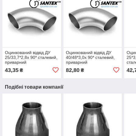
Оцинкований відвід ДУ
Оцинкований відвід ДУ
Оци
25/33,7*2,8х 90* сталевий,
40/48*3,0х 90* сталевий,
25*3
приварний
приварний
стал
43,35
82,80
42,
₴
₴
Подібні товари компанії