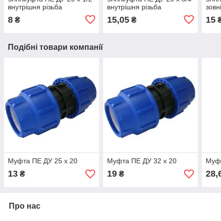
внутрішня різьба
внутрішня різьба
зовн
8
15,05
15
₴
₴
Подібні товари компанії
Муфта ПЕ ДУ 25 х 20
Муфта ПЕ ДУ 32 х 20
Муф
13
19
28,
₴
₴
Про нас