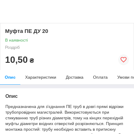
Муфта ПЕ ДУ 20
В наявності
Роздріб
10,50
₴
Опис
Характеристики
Доставка
Оплата
Умови п
Опис
Предназначена
для
з'єднання
ПЕ
труб
в
довгі
прямі
відрізки
трубопровідних
магистралей
.
Використовуються
при
стикуванню
труб
різних
діаметрів
,
тому
на
кінцях
перехідній
муфты
діаметри
вхідних
отверстий
розрізняються
.
Принцип
монтажа
простий
:
трубу
необхідно
вставить
в
притискну