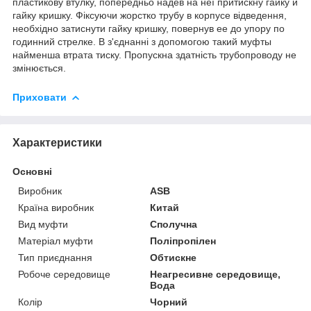
пластикову
втулку
,
попередньо
надев
на
неї
притискну
гайку
и
гайку
кришку
.
Фіксуючи
жорстко
трубу
в
корпусе
відведення
,
необхідно
затиснути
гайку
кришку
,
повернув
ее
до
упору
по
годинний
стрелке
.
В
з'єднанні
з
допомогою
такий
муфты
найменша
втрата
тиску
.
Пропускна
здатність
трубопроводу
не
змінюється.
Приховати
Характеристики
Основні
Виробник
ASB
Країна виробник
Китай
Вид муфти
Сполучна
Матеріал муфти
Поліпропілен
Тип приєднання
Обтискне
Робоче середовище
Неагресивне середовище,
Вода
Колір
Чорний