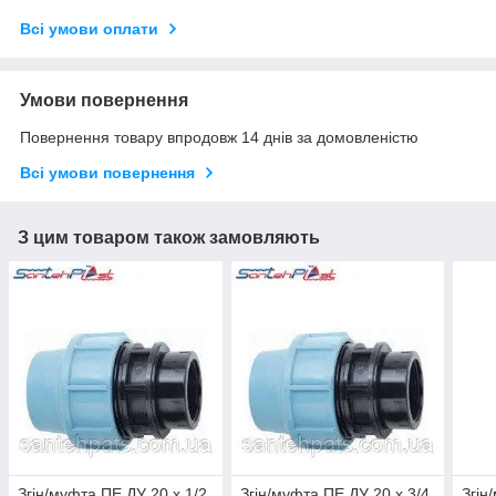
Всі умови оплати
Умови повернення
Повернення товару впродовж 14 днів за домовленістю
Всі умови повернення
З цим товаром також замовляють
Згін/муфта ПЕ ДУ 20 х 1/2
Згін/муфта ПЕ ДУ 20 х 3/4
Згін