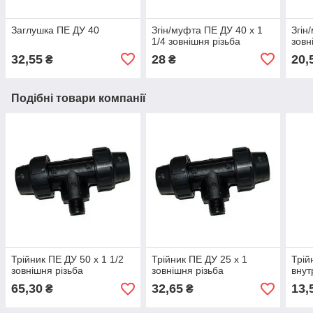
Заглушка ПЕ ДУ 40
Згін/муфта ПЕ ДУ 40 х 1
Згін
1/4 зовнішня різьба
зовн
32,55
28
20,
₴
₴
Подібні товари компанії
Трійник ПЕ ДУ 50 х 1 1/2
Трійник ПЕ ДУ 25 х 1
Трій
зовнішня різьба
зовнішня різьба
внут
65,30
32,65
13,
₴
₴