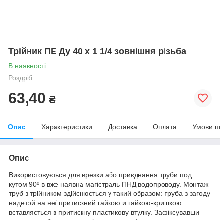
Трійник ПЕ Ду 40 х 1 1/4 зовнішня різьба
В наявності
Роздріб
63,40
₴
Опис
Характеристики
Доставка
Оплата
Умови п
Опис
Використовується
для
врезки
або
приєднання
труби
под
кутом
90
º
в
вже
наявна
магістраль
ПНД
водопроводу
.
Монтаж
труб
з
трійником
здійснюється
у такий
образом
:
труба
з
загоду
надетой
на
неї
притискний
гайкою
и
гайкою-кришкою
вставляється
в
притискну
пластикову
втулку
.
Зафіксувавши