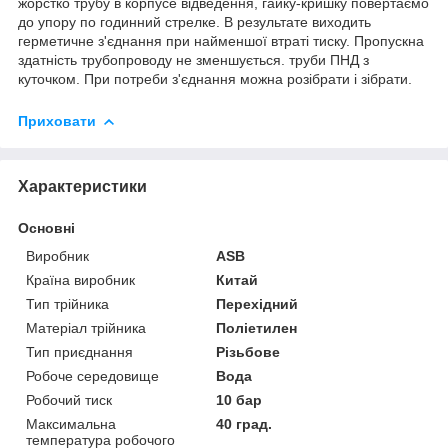
жорстко
трубу
в
корпусе
відведення
,
гайку-кришку
повертаємо
до
упору
по
годинний
стрелке
.
В
результате
виходить
герметичне
з'єднання
при
найменшої
втраті
тиску
.
Пропускна
здатність
трубопроводу
не
зменшується
.
труби
ПНД
з
куточком
.
При
потреби
з'єднання
можна
розібрати
і зібрати.
Приховати
Характеристики
Основні
Виробник
ASB
Країна виробник
Китай
Тип трійника
Перехідний
Матеріал трійника
Поліетилен
Тип приєднання
Різьбове
Робоче середовище
Вода
Робочий тиск
10 бар
Максимальна
40 град.
температура робочого