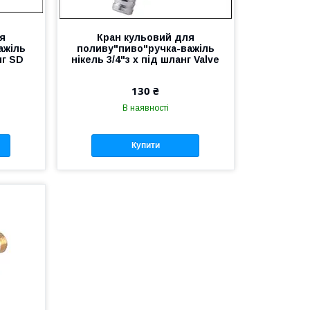
я
Кран кульовий для
ажіль
поливу"пиво"ручка-важіль
нг SD
нікель 3/4"з х під шланг Valve
130 ₴
В наявності
Купити