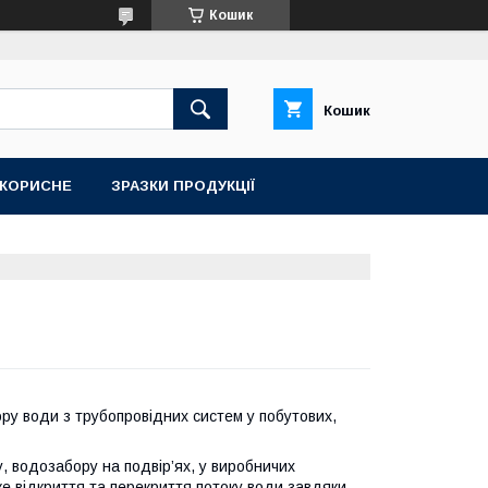
Кошик
Кошик
КОРИСНЕ
ЗРАЗКИ ПРОДУКЦІЇ
ру води з трубопровідних систем у побутових,
, водозабору на подвір’ях, у виробничих
е відкриття та перекриття потоку води завдяки