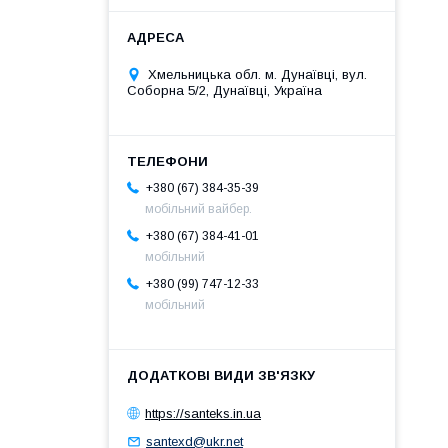
Хмельницька обл. м. Дунаївці, вул.
Соборна 5/2, Дунаївці, Україна
+380 (67) 384-35-39
мобільний вайбер.
+380 (67) 384-41-01
мобільний
+380 (99) 747-12-33
мобільний
https://santeks.in.ua
santexd@ukr.net