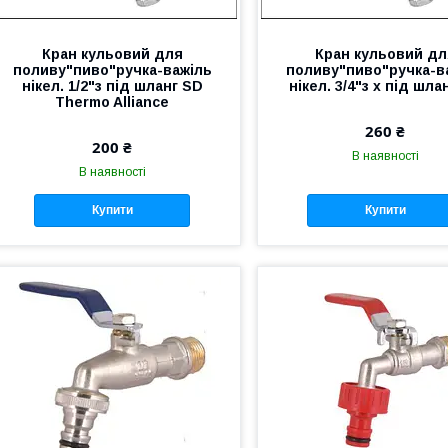
Кран кульовий для
Кран кульовий дл
поливу"пиво"ручка-важіль
поливу"пиво"ручка-в
нікел. 1/2"з під шланг SD
нікел. 3/4"з х під шла
Thermo Alliance
260 ₴
200 ₴
В наявності
В наявності
Купити
Купити