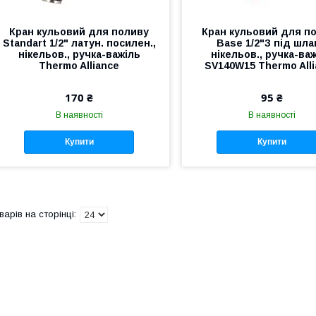
Кран кульовий для поливу
Кран кульовий для п
Standart 1/2" латун. посилен.,
Base 1/2"З під шла
нікельов., ручка-важіль
нікельов., ручка-ва
Thermo Alliance
SV140W15 Thermo All
170 ₴
95 ₴
В наявності
В наявності
Купити
Купити