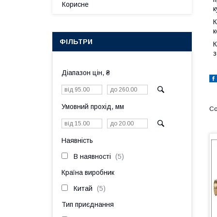
Корисне
к
К
к
ФІЛЬТРИ
К
з
Діапазон цін, ₴
Умовний прохід, мм
Наявність
В наявності
5
Країна виробник
Китай
5
Тип приєднання