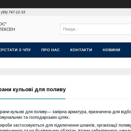
 (99) 747-12-33
ЮС"
ТЕКСЕН
ЕРСТАТИ З ЧПУ
ПРО НАС
КОНТАКТИ
НОВИНИ
рани кульові для поливу
рани кульові для поливу— запірна арматура, призначена для відбо
омунальних та господарських цілях.
ироби застосовуються для підключення шлангів, організації поливу
риміщеннях та на будівельних об’єктах. Крани забезпечують швидк