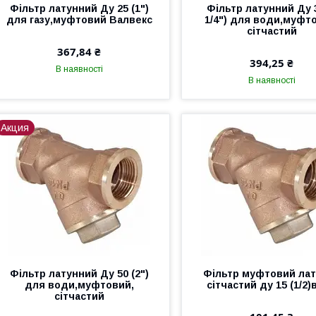
Фільтр латунний Ду 25 (1")
Фільтр латунний Ду 3
для газу,муфтовий Валвекс
1/4") для води,муфт
сітчастий
367,84 ₴
394,25 ₴
В наявності
В наявності
Акция
Фільтр латунний Ду 50 (2")
Фільтр муфтовий ла
для води,муфтовий,
сітчастий ду 15 (1/2
сітчастий