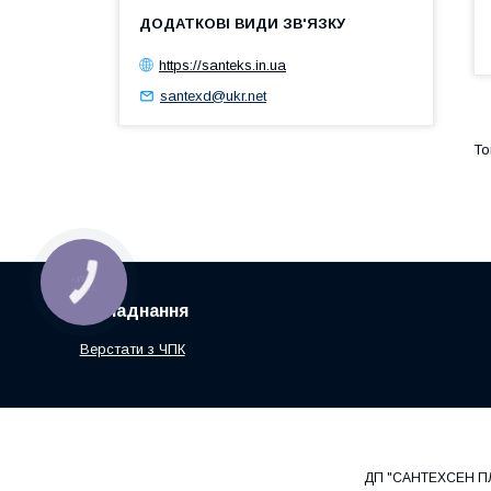
https://santeks.in.ua
santexd@ukr.net
КНОПКА
ЗВ'ЯЗКУ
Обладнання
Верстати з ЧПК