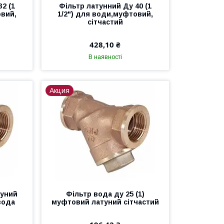
2 (1
Фільтр латунний Ду 40 (1
овий,
1/2") для води,муфтовий,
сітчастий
428,10 ₴
В наявності
Акция
туний
Фільтр вода ду 25 (1)
)вода
муфтовий латуний сітчастий