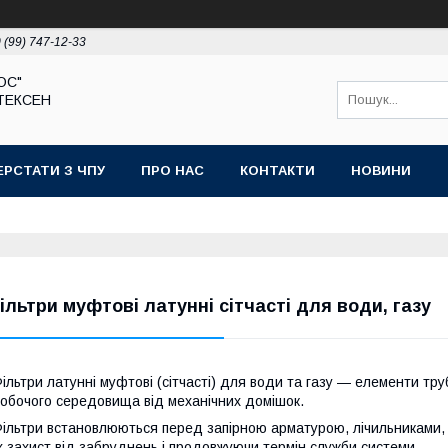
 (99) 747-12-33
ЮС"
ТЕКСЕН
ЕРСТАТИ З ЧПУ
ПРО НАС
КОНТАКТИ
НОВИНИ
ільтри муфтові латунні сітчасті для води, газу
ільтри латунні муфтові (сітчасті) для води та газу — елементи т
обочого середовища від механічних домішок.
ільтри встановлюються перед запірною арматурою, лічильниками,
х захист від забруднень і продовжуючи термін служби системи.