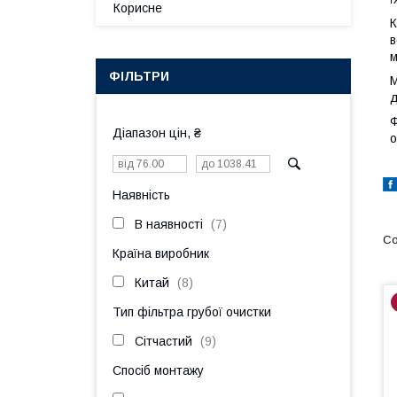
Корисне
К
в
м
ФІЛЬТРИ
М
д
Ф
Діапазон цін, ₴
о
Наявність
В наявності
7
Країна виробник
Китай
8
Тип фільтра грубої очистки
Сітчастий
9
Спосіб монтажу