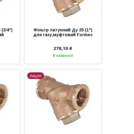
(3/4")
Фільтр латунний Ду 25 (1")
ий
для газу,муфтовий Formec
278,10 ₴
В наявності
Акция