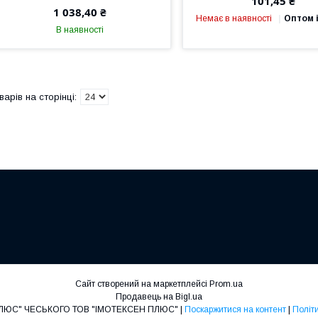
101,45 ₴
1 038,40 ₴
Немає в наявності
Оптом і
В наявності
Сайт створений на маркетплейсі
Prom.ua
Продавець на Bigl.ua
ДП "САНТЕХСЕН ПЛЮС" ЧЕСЬКОГО ТОВ "ІМОТЕКСЕН ПЛЮС" |
Поскаржитися на контент
|
Політ